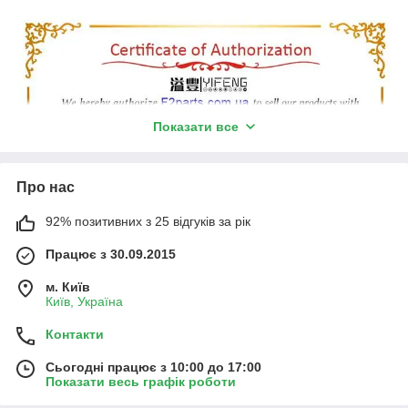
Показати все
Про нас
92% позитивних з 25 відгуків за рік
Працює з 30.09.2015
м. Київ
Київ, Україна
Контакти
Відправка замовлення відбувається в той же день
при умові
оформлення замовлення до 17:00.
Сьогодні працює з 10:00 до 17:00
Онлайн оплата можлива карткою будь-якого банку.
Показати весь графік роботи
Доставка здійснюється кур'єрською службою
"Нова