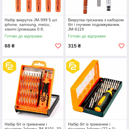
Набір викруток JM-999 5 шт.
Викрутка-тріскачка з набором
iphone, samsung, meizu,
біт і гнучким подовжувачем,
xiaomi (ромашка 0.8,
JM-6119
хрестова 2.0, мінус 2.0, T5,
Готово до відправки
Готово до відправки
T6)
68
315
₴
₴
Набір біт із тримачем і
Набір біт із тримачем і
пінцетом Jakemy JM-8101, 33
пінцетом Jakemy (22 в 1),