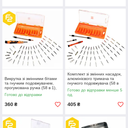
Комплект зі змінних насадок,
Викрутка зі змінними бітами
алюмінієвого тримача та
та гнучким подовжувачем,
гнучкого подовжувача (58 в
прогумована ручка (58 в 1),
1), JM-8126
Готово до відправки менше 5
JM-8125 Jakemy
Готово до відправки
од.
360
405
₴
₴