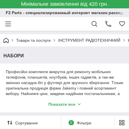
Мінімальне замовлення від 420 грн.
F2 Parts - специализированный интернет магазин расходн
Товари та послуги
ІНСТРУМЕНТ РАДІОТЕХНІЧНИЙ
НАБОРИ
Професійні комплекти викруток для ремонту мобільних
телефонів, планшетів, ноутбуків, інших гаджетів, а так-же
змінних насадок-біт у футлярі для зручного зберігання. Тільки
оригінальна продукція фірми Jakemy і повний асортимент
вибору. Найнижчі ціни, завдяки надійним постачальникам, а
головне турбота про наших клієнтів, робить наш магазин
Показати все
найкращим місцем для покупки радіотехнічного інструменту.
https://f2parts.com.ua/g22536043-nabory
Сортування
0
Фільтри