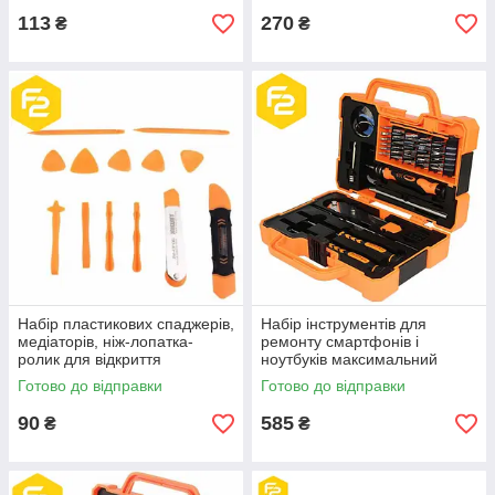
113
270
₴
₴
Набір пластикових спаджерів,
Набір інструментів для
медіаторів, ніж-лопатка-
ремонту смартфонів і
ролик для відкриття
ноутбуків максимальний
смартфона, JM-OP15
Jakemy JM-8139, 47
Готово до відправки
Готово до відправки
предметів
90
585
₴
₴