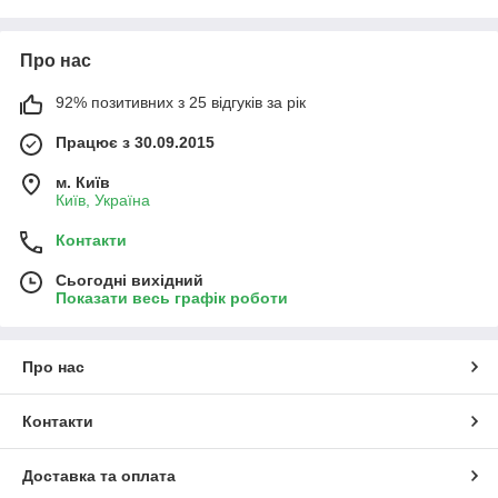
Про нас
92% позитивних з 25 відгуків за рік
Замовлення не обробляються у вихідні дні та свята
Ми онлайн:
Працює з 30.09.2015
м. Київ
F2 Parts
Київ, Україна
Контакти
Сьогодні вихідний
+38063 011 5445
Показати весь графік роботи
Про нас
Контакти
Доставка та оплата