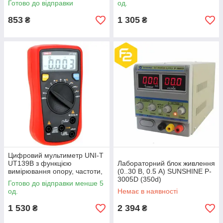
Готово до відправки
од.
853
1 305
₴
₴
Цифровий мультиметр UNI-T
UT139B з функцією
Лабораторний блок живлення
вимірювання опору, частоти,
(0..30 В, 0.5 А) SUNSHINE P-
ємності акумуляторів
3005D (350d)
Готово до відправки менше 5
од.
Немає в наявності
1 530
2 394
₴
₴