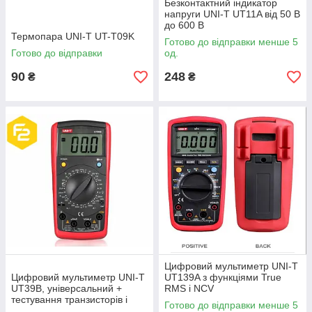
Безконтактний індикатор
напруги UNI-T UT11A від 50 В
до 600 В
Термопара UNI-T UT-T09K
Готово до відправки менше 5
Готово до відправки
од.
90
248
₴
₴
Цифровий мультиметр UNI-T
Цифровий мультиметр UNI-T
UT139A з функціями True
UT39B, універсальний +
RMS і NCV
тестування транзисторів і
Готово до відправки менше 5
конденсаторів