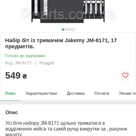
Набір біт із тримачем Jakemy JM-8171, 17
предметів.
Готово до відправки
Код: JM-8171
Роздріб
549
₴
Опис
Характеристики
Доставка
Оплата
Умови п
Опис
Усі біти набору JM-8171 щільно триматися в
відділеннях кейса та самій ручці викрутки за , рахунок
магніту.