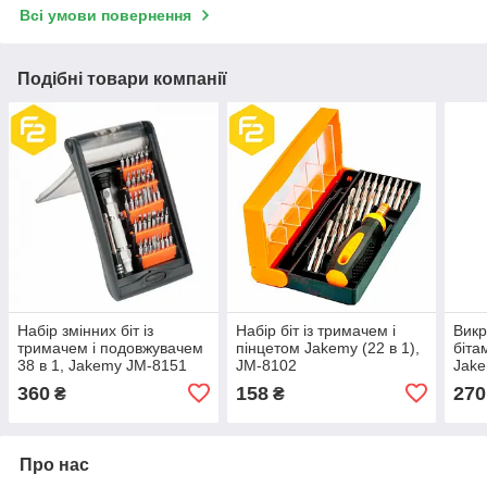
Всі умови повернення
Подібні товари компанії
Набір змінних біт із
Набір біт із тримачем і
Викр
тримачем і подовжувачем
пінцетом Jakemy (22 в 1),
біта
38 в 1, Jakemy JM-8151
JM-8102
Jake
пред
360
158
270
₴
₴
Про нас