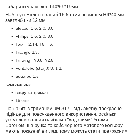
Габарити упаковки: 140*69*19мм.
Набір укомплектований 16 бітами розміром H4*40 мм і
завглибшки 12 мм:
Slotted: 1.5, 2.0, 3.0;
Phillips: 1.5, 2.0, 3.0;
Torx: T2,T4, T5, T6;
Triangle:2.3;
Tri-wing: Y0.8, Y2.5;
Pentalobe (star):0.8, 1.2;
Squared:1.5.
Комплектація
викрутка-тримач;
16 бітів.
Набір біт із тримачем JM-8171 від Jakemy прекрасно
підійде для повсякденного використання, оскільки
укомплектований найбільш "ходовими" бітами.
Ергономічна ручка та кейс чорного матового кольору
мають показний вигляд, тому можуть стати прекрасним