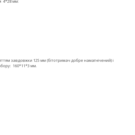
ом 4*28 мм:
тям завдовжки 125 мм (бітотримач добре намагнічений) і
бору: 160*11*3 мм.