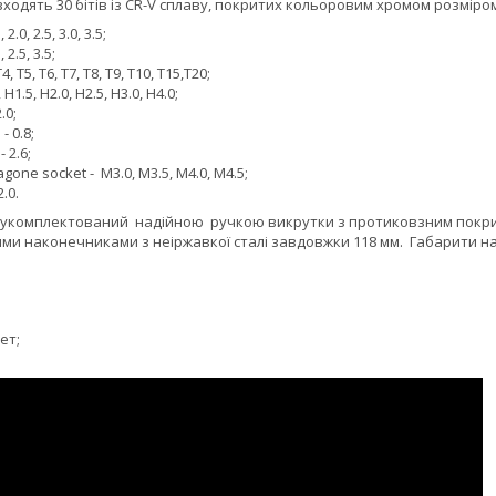
входять 30 бітів із CR-V сплаву, покритих кольоровим хромом розмір
 2.0, 2.5, 3.0, 3.5;
, 2.5, 3.5;
T4, T5, T6, T7, T8, T9, T10, T15,T20;
 H1.5, H2.0, H2.5, H3.0, H4.0;
.0;
- 0.8;
 2.6;
gone socket - M3.0, M3.5, M4.0, M4.5;
2.0
.
в укомплектований надійною ручкою викрутки з протиковзним покрит
ими наконечниками з неіржавкої сталі завдовжки 118 мм. Габарити на
ет;