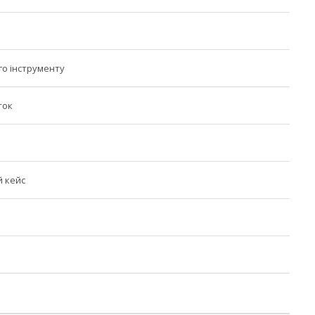
го інструменту
ток
 кейс