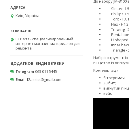
До набору JM-8100 
Slotted 1.5,
Phillips 1.5
Київ, Україна
Torx - T3, 
Hex - H1.3,
Tri-wing - 2
Pentalobe 
F2 Parts - специализированный
U-shaped -
интернет магазин материалов для
Inner hexa
ремонта.
Triangle
-
Набір інструменті
пінцетом із вигнут
Комплектація
Telegram
063 011 5445
бітотримач;
Email
f2assist@gmail.com
30 бит;
вигнутий пінц
кейс.