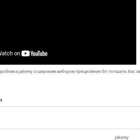
виробника Jakemy із широким вибором прецизійних біт потішить Вас с
И
Jakemy