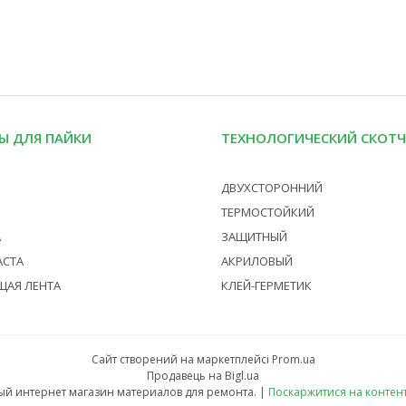
Ы ДЛЯ ПАЙКИ
ТЕХНОЛОГИЧЕСКИЙ СКОТ
ДВУХСТОРОННИЙ
ТЕРМОСТОЙКИЙ
А
ЗАЩИТНЫЙ
АСТА
АКРИЛОВЫЙ
ЩАЯ ЛЕНТА
КЛЕЙ-ГЕРМЕТИК
Сайт створений на маркетплейсі
Prom.ua
Продавець на Bigl.ua
F2 Parts - специализированный интернет магазин материалов для ремонта. |
Поскаржитися на контен