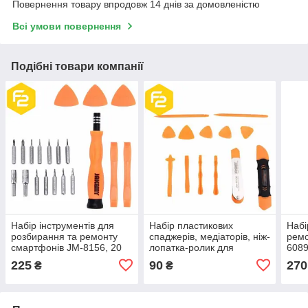
Повернення товару впродовж 14 днів за домовленістю
Всі умови повернення
Подібні товари компанії
Набір інструментів для
Набір пластикових
Набі
розбирання та ремонту
спаджерів, медіаторів, ніж-
ремо
смартфонів JM-8156, 20
лопатка-ролик для
6089
предметів.
відкриття смартфона, JM-
225
90
270
₴
₴
OP15