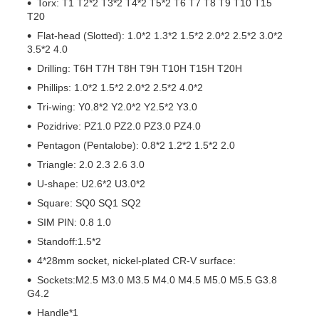
Torx: T1 T2*2 T3*2 T4*2 T5*2 T6 T7 T8 T9 T10 T15
T20
Flat-head (Slotted): 1.0*2 1.3*2 1.5*2 2.0*2 2.5*2 3.0*2
3.5*2 4.0
Drilling: T6H T7H T8H T9H T10H T15H T20H
Phillips: 1.0*2 1.5*2 2.0*2 2.5*2 4.0*2
Tri-wing: Y0.8*2 Y2.0*2 Y2.5*2 Y3.0
Pozidrive: PZ1.0 PZ2.0 PZ3.0 PZ4.0
Pentagon (Pentalobe): 0.8*2 1.2*2 1.5*2 2.0
Triangle: 2.0 2.3 2.6 3.0
U-shape: U2.6*2 U3.0*2
Square: SQ0 SQ1 SQ2
SIM PIN: 0.8 1.0
Standoff:1.5*2
4*28mm socket, nickel-plated CR-V surface:
Sockets:M2.5 M3.0 M3.5 M4.0 M4.5 M5.0 M5.5 G3.8
G4.2
Handle*1