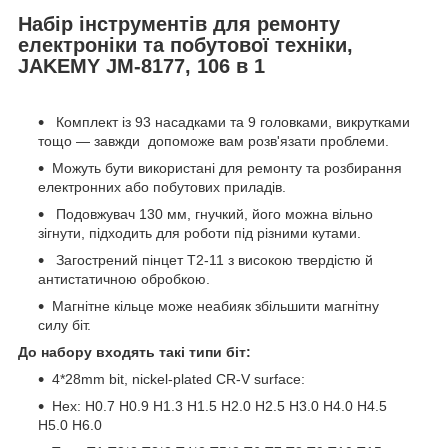
Набір інструментів для ремонту
електроніки та побутової техніки,
JAKEMY JM-8177, 106 в 1
Комплект із 93 насадками та 9 головками, викрутками
тощо — завжди допоможе вам розв'язати проблеми.
Можуть бути використані для ремонту та розбирання
електронних або побутових приладів.
Подовжувач 130 мм, гнучкий, його можна вільно
зігнути, підходить для роботи під різними кутами.
Загострений пінцет T2-11 з високою твердістю й
антистатичною обробкою.
Магнітне кільце може неабияк збільшити магнітну
силу біт.
До набору входять такі типи біт:
4*28mm bit, nickel-plated CR-V surface:
Hex: H0.7 H0.9 H1.3 H1.5 H2.0 H2.5 H3.0 H4.0 H4.5
H5.0 H6.0