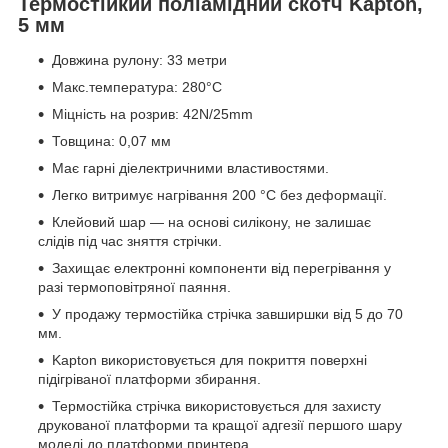
Термостійкий поліамідний скотч Kapton,
5 мм
Довжина рулону: 33 метри
Макс.температура: 280°С
Міцність на розрив: 42N/25mm
Товщина: 0,07 мм
Має гарні діелектричними властивостями.
Легко витримує нагрівання 200 °C без деформації.
Клейовий шар — на основі силікону, не залишає
слідів під час зняття стрічки.
Захищає електронні компоненти від перегрівання у
разі термоповітряної паяння.
У продажу термостійка стрічка завширшки від 5 до 70
мм.
Kapton використовується для покриття поверхні
підігріваної платформи збирання.
Термостійка стрічка використовується для захисту
друкованої платформи та кращої адгезії першого шару
моделі до платформи принтера.