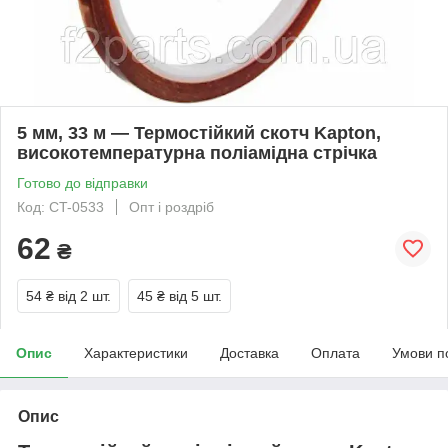
5 мм, 33 м — Термостійкий скотч Kapton,
високотемпературна поліамідна стрічка
Готово до відправки
Код: CT-0533
Опт і роздріб
62
₴
54 ₴
від 2 шт.
45 ₴
від 5 шт.
Опис
Характеристики
Доставка
Оплата
Умови п
Опис